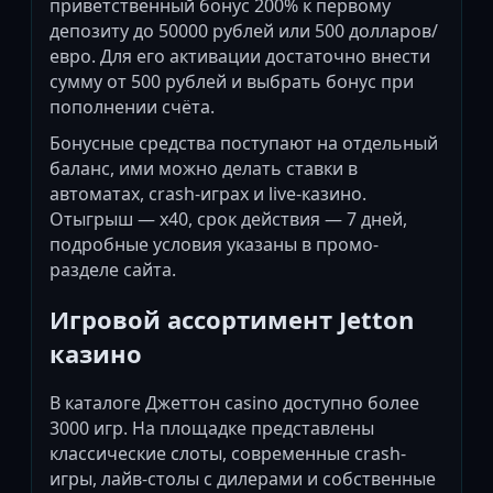
приветственный бонус 200% к первому
депозиту до 50000 рублей или 500 долларов/
евро. Для его активации достаточно внести
сумму от 500 рублей и выбрать бонус при
пополнении счёта.
Бонусные средства поступают на отдельный
баланс, ими можно делать ставки в
автоматах, crash-играх и live-казино.
Отыгрыш — x40, срок действия — 7 дней,
подробные условия указаны в промо-
разделе сайта.
Игровой ассортимент Jetton
казино
В каталоге Джеттон casino доступно более
3000 игр. На площадке представлены
классические слоты, современные crash-
игры, лайв-столы с дилерами и собственные