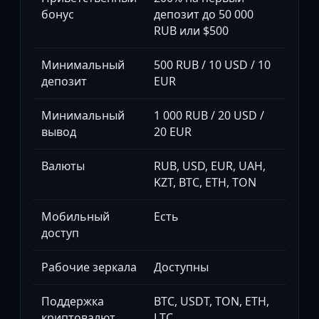
бонус
депозит до 50 000
RUB или $500
Минимальный
500 RUB / 10 USD / 10
депозит
EUR
Минимальный
1 000 RUB / 20 USD /
вывод
20 EUR
Валюты
RUB, USD, EUR, UAH,
KZT, BTC, ETH, TON
Мобильный
Есть
доступ
Рабочие зеркала
Доступны
Поддержка
BTC, USDT, TON, ETH,
криптовалют
LTC