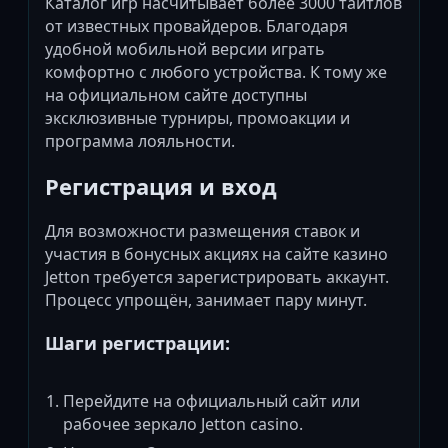
Каталог игр насчитывает более 3000 тайтлов
от известных провайдеров. Благодаря
удобной мобильной версии играть
комфортно с любого устройства. К тому же
на официальном сайте доступны
эксклюзивные турниры, промоакции и
программа лояльности.
Регистрация и вход
Для возможности размещения ставок и
участия в бонусных акциях на сайте казино
Jetton требуется зарегистрировать аккаунт.
Процесс упрощён, занимает пару минут.
Шаги регистрации:
Перейдите на официальный сайт или
рабочее зеркало Jetton casino.