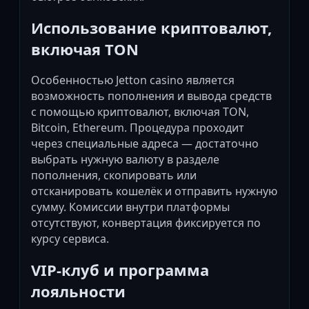
Использование криптовалют,
включая TON
Особенностью Jetton casino является
возможность пополнения и вывода средств
с помощью криптовалют, включая TON,
Bitcoin, Ethereum. Процедура проходит
через специальные адреса — достаточно
выбрать нужную валюту в разделе
пополнения, скопировать или
отсканировать кошелёк и отправить нужную
сумму. Комиссии внутри платформы
отсутствуют, конвертация фиксируется по
курсу сервиса.
VIP-клуб и программа
лояльности