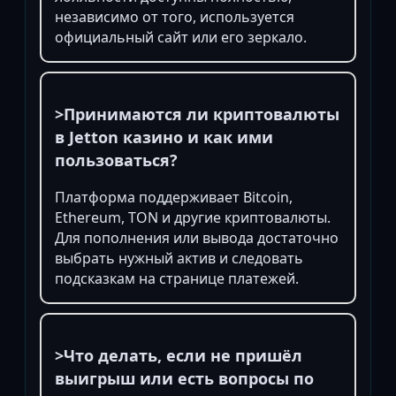
независимо от того, используется
официальный сайт или его зеркало.
>Принимаются ли криптовалюты
в Jetton казино и как ими
пользоваться?
Платформа поддерживает Bitcoin,
Ethereum, TON и другие криптовалюты.
Для пополнения или вывода достаточно
выбрать нужный актив и следовать
подсказкам на странице платежей.
>Что делать, если не пришёл
выигрыш или есть вопросы по