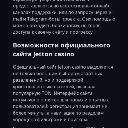
предоставляются во всех основных онлайн-
каналах поддержки, или по запросу через e-
mail и Telegram-боты проекта. С их помощью
можно обходить блокировки, не теряя
доступа к своему счёту и прогрессу.
Возможности официального
сайта Jetton casino
Официальный сайт Jetton casino выделяется
не только большим выбором азартных
развлечений, но и поддержкой
криптовалютных платежей, включая
популярную TON. Интерфейс сайта
интуитивно понятен для новых и опытных
пользователей: регистрация занимает не
более минуты, а навигация по разделам
упрощена фильтрами и поиском.