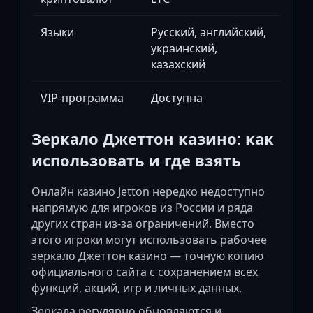
Языки
Русский, английский,
украинский,
казахский
VIP-программа
Доступна
Зеркало Джеттон казино: как
использовать и где взять
Онлайн казино Jetton нередко недоступно
напрямую для игроков из России и ряда
других стран из-за ограничений. Вместо
этого игроки могут использовать рабочее
зеркало Джеттон казино — точную копию
официального сайта с сохранением всех
функций, акций, игр и личных данных.
Зеркала регулярно обновляются и